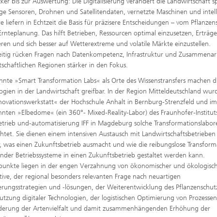
er bis zur Auswertung: Die Digitalisierung verändert die Landwirtschaft s
tige Sensoren, Drohnen und Satellitendaten, vernetzte Maschinen und intel
e liefern in Echtzeit die Basis für präzisere Entscheidungen – vom Pflanzen
 Ernteplanung. Das hilft Betrieben, Ressourcen optimal einzusetzen, Erträg
sieren und sich besser auf Wetterextreme und volatile Märkte einzustellen.
eitig rücken Fragen nach Datenkompetenz, Infrastruktur und Zusammenarb
tschaftlichen Regionen stärker in den Fokus.
nte »Smart Transformation Labs« als Orte des Wissenstransfers machen di
ogien in der Landwirtschaft greifbar. In der Region Mitteldeutschland wur
novationswerkstatt« der Hochschule Anhalt in Bernburg-Strenzfeld und i
nten »Elbedome« (ein 360°- Mixed-Reality-Labor) des Fraunhofer-Institut
etrieb und-automatisierung IFF in Magdeburg solche Transformationslabor
chtet. Sie dienen einem intensiven Austausch mit Landwirtschaftsbetrieben
, was einen Zukunftsbetrieb ausmacht und wie die reibungslose Transform
nder Betriebssysteme in einen Zukunftsbetrieb gestaltet werden kann.
unkte liegen in der engen Verzahnung von ökonomischer und ökologisc
tive, der regional besonders relevanten Frage nach neuartigen
rungsstrategien und -lösungen, der Weiterentwicklung des Pflanzenschut
utzung digitaler Technologien, der logistischen Optimierung von Prozesse
rderung der Artenvielfalt und damit zusammenhängenden Erhöhung der