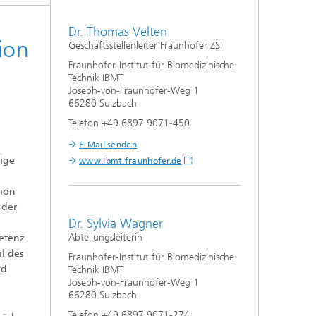
Dr. Thomas Velten
ion
Geschäftsstellenleiter Fraunhofer ZSI
Fraunhofer-Institut für Biomedizinische
Technik IBMT
Joseph-von-Fraunhofer-Weg 1
66280 Sulzbach
Telefon +49 6897 9071-450
E-Mail senden
tige
www.ibmt.fraunhofer.de
tion
 der
Dr. Sylvia Wagner
Abteilungsleiterin
petenz
l des
Fraunhofer-Institut für Biomedizinische
nd
Technik IBMT
Joseph-von-Fraunhofer-Weg 1
66280 Sulzbach
Telefon +49 6897 9071-274