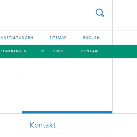
RANSTALTUNGEN
SITEMAP
ENGLISH
ECHNOLOGIEN
PRESSE
KONTAKT
[X]
[X]
Kontakt