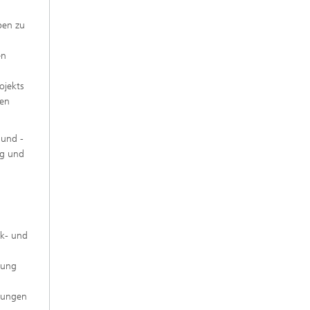
ben zu
en
ojekts
len
 und -
rg und
ik- und
bung
hrungen