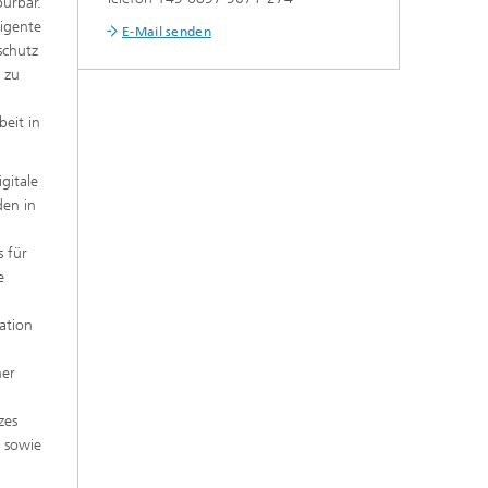
pürbar.
ligente
E-Mail senden
schutz
e zu
eit in
gitale
den in
m
s für
e
ation
her
zes
n sowie