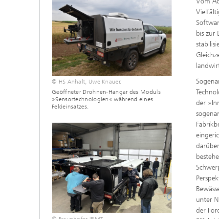
Vom Ack
Vielfäl
Softwar
bis zur
stabili
Gleichz
landwir
Sogenan
© HS Anhalt, Uwe Knauer.
Technol
Geöffneter Drohnen-Hangar des Moduls
»Sensortechnologien« während eines
der »In
Feldeinsatzes.
sogenan
Fabrikb
eingeri
darüber
bestehe
Schwerp
Perspek
Bewässe
unter N
der Fö
© Fraunhofer IBMT.