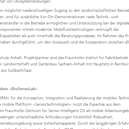
vität von Ökosystemleistungen.
n möglichst niederschwelligen Zugang zu den landwirtschaftlichen Betrie
eren, sind für zusätzliche Vor-Ort-Demonstrationen reale Technik- und
stransfer in die Betriebe ermöglichen und Unterstützung bei der digital
Komponenten mittels moderner Mobilfunktechnologien verknüpft die
 Kapazitäten als auch innerhalb des Beratungsprozesses. Im Rahmen des Pr
trieben durchgeführt, um den Austausch und die Kooperation zwischen al
chule Anhalt. Projektpartner sind das Fraunhofer-Institut für Fabrikbetrieb
für Landwirtschaft und Gartenbau Sachsen-Anhalt mit Hauptsitz in Bernbu
 aus Sulzbach/Saar.
s dem
»
BioSensoLab
«
ORM« für die Konzeption, Integration und Realisierung der mobilen Techn
 mobile Plattform »Sensortechnologien« nutzt die Expertise aus dem
m Fraunhofer-Zentrum für Sensor-Intelligenz ZSI als mobile Arbeitsumge
edingen unterschiedliche Anforderungen hinsichtlich Robustheit,
etriebsumgebung sowie Sicherheitsaspekte. Durch die langjährigen Erfa