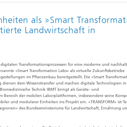
nheiten als »Smart Transformat
tierte Landwirtschaft in
 digitalen Transformationsprozessen für eine moderne und nachhal
annte »Smart Transformation Labs« als virtuelle Zukunftsbetriebe
gestellungen im Pflanzenbau bereitgestellt. Die »Smart Transforma
dienen dem Wissenstransfer und machen digitale Technologien in
r Biomedizinische Technik IBMT bringt als Geräte- und
 im Bereich der mobilen Laborplattformen, insbesondere seine Kom
ler und modularer Einheiten ins Projekt ein. »TRANSFORM« ist Tei
egionen« des Bundesministeriums für Landwirtschaft, Ernährung u