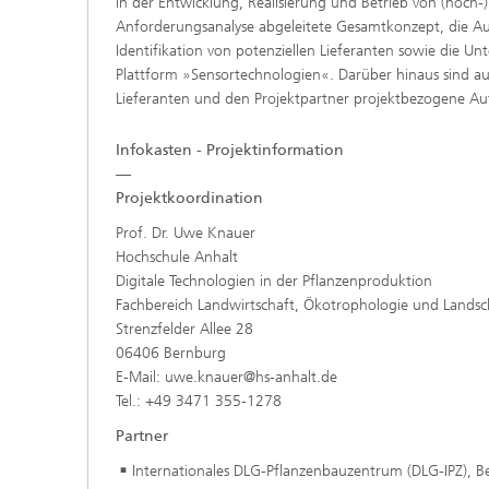
in der Entwicklung, Realisierung und Betrieb von (hoch-)
Anforderungsanalyse abgeleitete Gesamtkonzept, die Au
Identifikation von potenziellen Lieferanten sowie die U
Plattform »Sensortechnologien«. Darüber hinaus sind
Lieferanten und den Projektpartner projektbezogene Au
Infokasten - Projektinformation
—
Projektkoordination
Prof. Dr. Uwe Knauer
Hochschule Anhalt
Digitale Technologien in der Pflanzenproduktion
Fachbereich Landwirtschaft, Ökotrophologie und Landsc
Strenzfelder Allee 28
06406 Bernburg
E-Mail: uwe.knauer@hs-anhalt.de
Tel.: +49 3471 355-1278
Partner
Internationales DLG-Pflanzenbauzentrum (DLG-IPZ), 