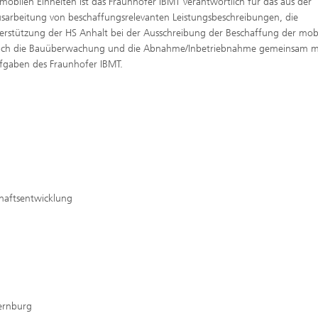
mobilen Einheiten ist das Fraunhofer IBMT verantwortlich für das aus der
sarbeitung von beschaffungsrelevanten Leistungsbeschreibungen, die
nterstützung der HS Anhalt bei der Ausschreibung der Beschaffung der mob
 auch die Bauüberwachung und die Abnahme/Inbetriebnahme gemeinsam 
fgaben des Fraunhofer IBMT.
haftsentwicklung
Bernburg