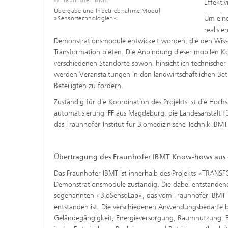
Effekti
Übergabe und Inbetriebnahme Modul
Um eine
»Sensortechnologien«.
realisi
Demonstrationsmodule entwickelt worden, die den Wissen
Transformation bieten. Die Anbindung dieser mobilen 
verschiedenen Standorte sowohl hinsichtlich technischer
werden Veranstaltungen in den landwirtschaftlichen Be
Beteiligten zu fördern.
Zuständig für die Koordination des Projekts ist die Hochs
automatisierung IFF aus Magdeburg, die Landesanstalt 
das Fraunhofer-Institut für Biomedizinische Technik IBMT
Übertragung des Fraunhofer IBMT Know-hows au
Das Fraunhofer IBMT ist innerhalb des Projekts »TRANSF
Demonstrationsmodule zuständig. Die dabei entstandene
sogenannten »BioSensoLab«, das vom Fraunhofer IBMT i
entstanden ist. Die verschiedenen Anwendungsbedarfe b
Geländegängigkeit, Energieversorgung, Raumnutzung, B