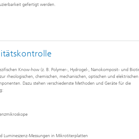
zierbarkeit gefertigt werden.
tätskontrolle
pezifischen Know-how (z. B. Polymer-, Hydrogel-, Nanokomposit- und Bioti
ur rheologischen, chemischen, mechanischen, optischen und elektrischen
Komponenten. Dazu stehen verschiedenste Methoden und Geräte für die
g:
szenzmikroskope
nd Lumineszenz-Messungen in Mikrotiterplatten