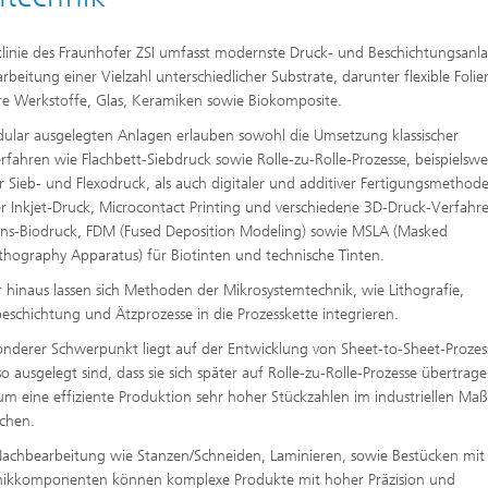
otlinie des Fraunhofer ZSI umfasst modernste Druck- und Beschichtungsanl
arbeitung einer Vielzahl unterschiedlicher Substrate, darunter flexible Folie
e Werkstoffe, Glas, Keramiken sowie Biokomposite.
ular ausgelegten Anlagen erlauben sowohl die Umsetzung klassischer
rfahren wie Flachbett-Siebdruck sowie Rolle-zu-Rolle-Prozesse, beispielswe
er Sieb- und Flexodruck, als auch digitaler und additiver Fertigungsmethod
r Inkjet-Druck, Microcontact Printing und verschiedene 3D-Druck-Verfahr
ons-Biodruck, FDM (Fused Deposition Modeling) sowie MSLA (Masked
ithography Apparatus) für Biotinten und technische Tinten.
 hinaus lassen sich Methoden der Mikrosystemtechnik, wie Lithografie,
eschichtung und Ätzprozesse in die Prozesskette integrieren.
onderer Schwerpunkt liegt auf der Entwicklung von Sheet-to-Sheet-Prozes
so ausgelegt sind, dass sie sich später auf Rolle-zu-Rolle-Prozesse übertrag
 um eine effiziente Produktion sehr hoher Stückzahlen im industriellen Ma
chen.
achbearbeitung wie Stanzen/Schneiden, Laminieren, sowie Bestücken mit
nikkomponenten können komplexe Produkte mit hoher Präzision und