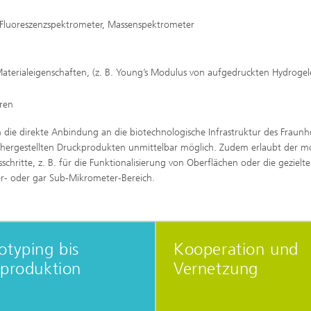
Fluoreszenzspektrometer, Massenspektrometer
terialeigenschaften, (z. B. Young’s Modulus von aufgedruckten Hydrogel
uren
die direkte Anbindung an die biotechnologische Infrastruktur des Fraunh
en hergestellten Druckprodukten unmittelbar möglich. Zudem erlaubt der m
sschritte, z. B. für die Funktionalisierung von Oberflächen oder die gezielte
r- oder gar Sub-Mikrometer-Bereich.
otyping bis
Kooperation und
tproduktion
Vernetzung