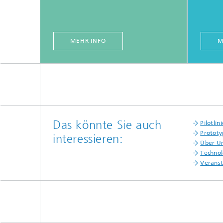
MEHR INFO
M
Das könnte Sie auch
Pilotli
Prototy
interessieren:
Über U
Technol
Verans