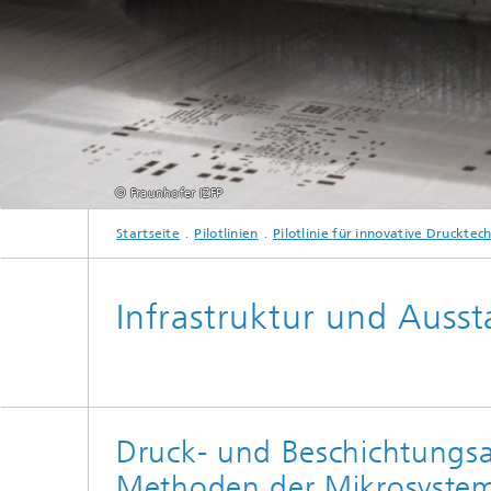
© Fraunhofer IZFP
Startseite
Pilotlinien
Pilotlinie für innovative Drucktec
Infrastruktur und Auss
Druck- und Beschichtungs
Methoden der Mikrosystem