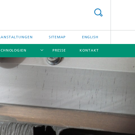
RANSTALTUNGEN
SITEMAP
ENGLISH
ECHNOLOGIEN
PRESSE
KONTAKT
[X]
[X]