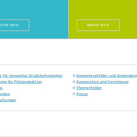
EHR INFO
MEHR INFO
nie für innovative Drucktechnologien
Kompetenzfelder und Anwendun
ping bis Pilotproduktion
Kooperation und Vernetzung
ns
Themenfelder
ogien
Presse
taltungen