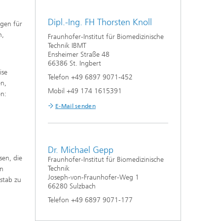
Dipl.-Ing. FH Thorsten Knoll
agen für
n,
Fraunhofer-Institut für Biomedizinische
Technik IBMT
Ensheimer Straße 48
66386 St. Ingbert
ise
Telefon +49 6897 9071-452
en,
Mobil +49 174 1615391
en:
E-Mail senden
Dr. Michael Gepp
sen, die
Fraunhofer-Institut für Biomedizinische
Technik
en
Joseph-von-Fraunhofer-Weg 1
ßstab zu
66280 Sulzbach
Telefon +49 6897 9071-177