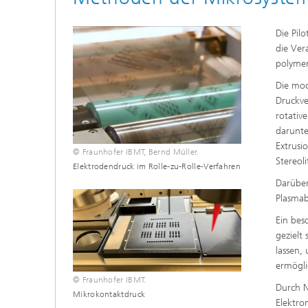
Die Pil
die Ver
polymer
Die mod
Druckve
rotativ
darunte
Extrusi
© Fraunhofer IBMT, Bernd Müller.
Stereol
Elektrodendruck im Rolle-zu-Rolle-Verfahren
Darüber
Plasmab
Ein bes
gezielt 
lassen,
ermögli
© Fraunhofer IBMT.
Durch N
Mikrokontaktdruck
Elektro