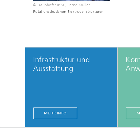
© Fraunhofer IBMT, Bernd Müller.
Rotationsdruck von Elektrodenstrukturen
Infrastruktur und
Kom
Ausstattung
Anw
MEHR INFO
M