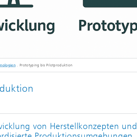
hnologien
Prototyping bis Pilotproduktion
oduktion
wicklung von Herstellkonzepten un
ardisierte Produktionsumgebungen