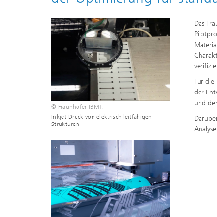
Das Fra
Pilotpr
Materia
Charakt
verifizi
Für die
der Ent
und der
© Fraunhofer IBMT.
Inkjet-Druck von elektrisch leitfähigen
Darüber
Strukturen
Analyse