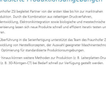
unhofer ZSI begleitet Partner von der ersten Idee bis hin zur marktnahen
oduktion. Durch die Kombination aus vielseitigen Druckverfahren,
lentwicklung, Elektronikintegration sowie biologische und messtechnische
erisierung lassen sich neue Produkte schnell und effizient iterativ testen u
eren.
 Überführung in die Serienfertigung unterstützt das Team des Fraunhofer Z
wicklung von Herstellkonzepten, der Auswahl geeigneter Maschinentechn
 Optimierung für standardisierte Produktionsumgebungen.
 hinaus können weitere Methoden zur Produktion (z. B. Leiterplatten-Dru
 (z. B. 3D-Röntgen-CT) bei Bedarf schnell zur Verfügung gestellt werden.