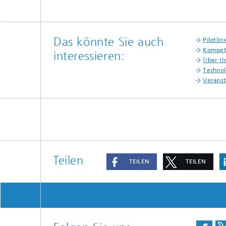
Das könnte Sie auch
Pilotli
Kompet
interessieren:
Über U
Technol
Verans
Teilen
TEILEN
TEILEN