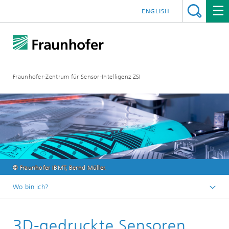
ENGLISH
Fraunhofer-Zentrum für Sensor-Intelligenz ZSI
© Fraunhofer IBMT, Bernd Müller.
Wo bin ich?
Startseite
3D-gedruckte Sensoren
Technologien