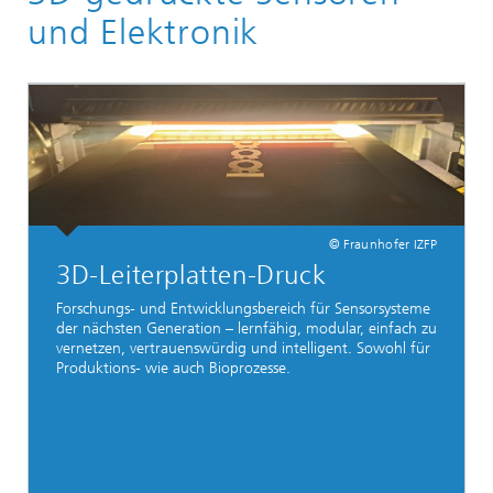
und Elektronik
© Fraunhofer IZFP
3D-Leiterplatten-Druck
Forschungs- und Entwicklungsbereich für Sensorsysteme
der nächsten Generation – lernfähig, modular, einfach zu
vernetzen, vertrauenswürdig und intelligent. Sowohl für
Produktions- wie auch Bioprozesse.