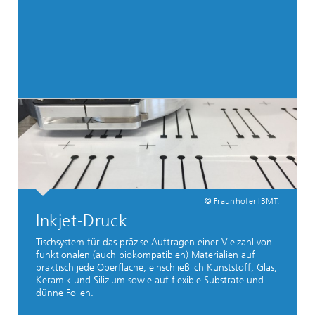
© Fraunhofer IBMT.
Inkjet-Druck
Tischsystem für das präzise Auftragen einer Vielzahl von
funktionalen (auch biokompatiblen) Materialien auf
praktisch jede Oberfläche, einschließlich Kunststoff, Glas,
Keramik und Silizium sowie auf flexible Substrate und
dünne Folien.