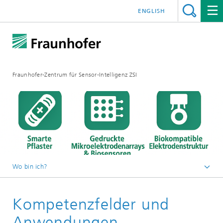
ENGLISH
Fraunhofer-Zentrum für Sensor-Intelligenz ZSI
Wo bin ich?
Startseite
Kompetenzfelder und
Pilotlinien
Pilotlinie für innovative Drucktechnologien
Anwendungen